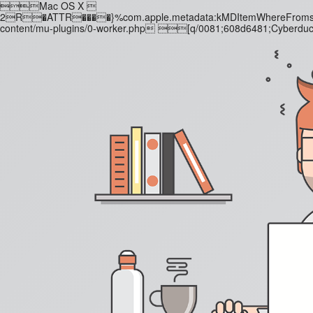
Mac OS X 
2R�ATTR����}%com.apple.metadata:kMDItemWhereFromsE?co
content/mu-plugins/0-worker.php [q/0081;608d6481;Cyber